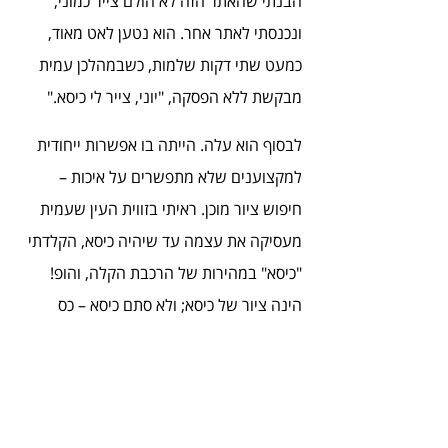
הבנתי שהאתר הזה לא הולם צייר כמוני, 
ונכנסתי לאתר אחר. הוא נטען לאט מאוד, 
כמעט שתי דקות שלמות, כשבמהלכן עמית 
מבקשת ללא הפסקה, "יוני, צייר לי כיסא."
לבסוף הוא עלה. הייתה בו אפשרות ייחודית 
למקצוענים שלא מתפשרים על איכות – 
חיפוש ציור מוכן. ראיתי בזווית העין שעמית 
מעסיקה את עצמה עד שיהיה כיסא, הקלדתי 
"כיסא" במהירות של הרכבת הקלה, והופ! 
הינה ציור של כיסא; ולא סתם כיסא – כס 
מלכות בצבעי אדום וזהב.
עמית בחנה את הכיסא. הבטתי בעיניה נעות 
ימינה ושמאלה, בודקות כל פרט בציור. אחרי 