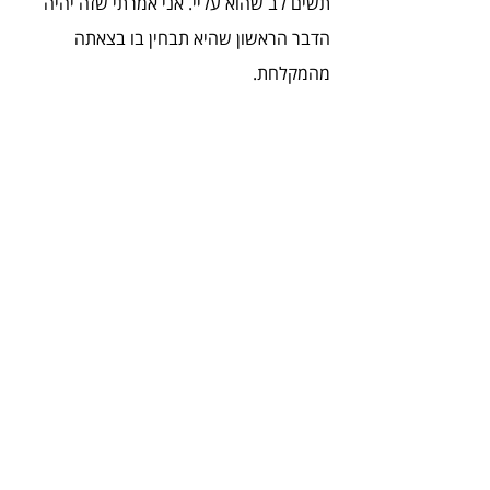
תשים לב שהוא עליי. אני אמרתי שזה יהיה 
הדבר הראשון שהיא תבחין בו בצאתה 
מהמקלחת.
ואכן, כשנפתחה הדלת ובדיוק עברתי ממול, 
צעקה הדהדה ברחבי הסלון. "התמאנון שלי 
על יוני!"
הסתובבתי אליה עם חיוך של ניצחון. "את 
רואה? לקחתי אותו. למה אמרת שאני לא 
יכול?"
עמית הגניבה חיוך נבוך, והלכה להתלבש. 
היא למדה את השיעור שלה.
מאז עמית לעולם לא אמרה שוב "יוני לא יכול" 